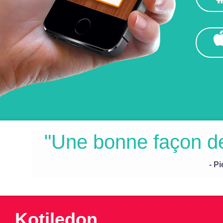
E
"Une bonne façon de
- Pi
Kotiledon