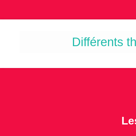
Prise en main 
Différents 
Faite travailler v
Le